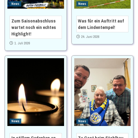
News
News
Zum Saisonabschluss
Was für ein Auftritt auf
wartet noch ein echtes
dem Lindentempel!
Highlight!
24. Juni 2026
1. Juli 2026
News
News
In stillem Gedenken an
Zu Gast beim Stahlbau