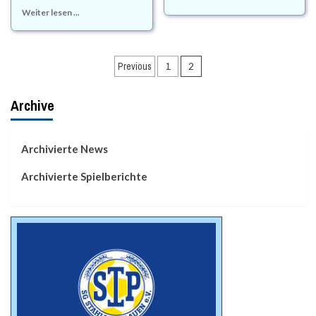
Weiter lesen ...
Beitragsnavigation
Previous
1
2
Archive
Archivierte News
Archivierte Spielberichte