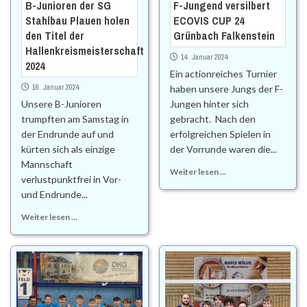
B-Junioren der SG
F-Jungend versilbert
Stahlbau Plauen holen
ECOVIS CUP 24
den Titel der
Grünbach Falkenstein
Hallenkreismeisterschaft
14. Januar 2024
2024
Ein actionreiches Turnier
16. Januar 2024
haben unsere Jungs der F-
Unsere B-Junioren
Jungen hinter sich
trumpften am Samstag in
gebracht. Nach den
der Endrunde auf und
erfolgreichen Spielen in
kürten sich als einzige
der Vorrunde waren die...
Mannschaft
Weiter lesen ...
verlustpunktfrei in Vor-
und Endrunde...
Weiter lesen ...