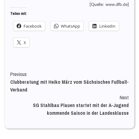
[Quelle:
www.dfb.de
]
Teilen mit:
Facebook
WhatsApp
LinkedIn
X
Continue
Previous
Clubberatung mit Heiko März vom Sächsischen Fußball-
Reading
Verband
Next
SG Stahlbau Plauen startet mit der A-Jugend
kommende Saison in der Landesklasse