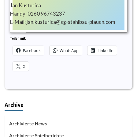
Jan Kusturica
Handy: 0160 96743237
E-Mail: jan.kusturica@sg-stahlbau-plauen.com
Teilen mit:
Facebook
WhatsApp
LinkedIn
X
Archive
Archivierte News
Archivierte Spielberichte