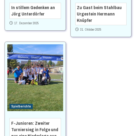
In stillem Gedenken an
Zu Gast beim Stahlbau
Jörg Unterdörfer
Urgestein Hermann
Knüpfer
17. Dezember 2025
31. Oktober 2025
Spielberichte
F-Junioren: Zweiter
Turniersieg in Folge und
nur eine Niederlage aus