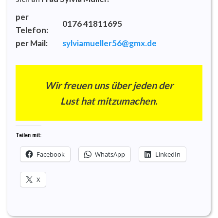
per
0176
41811695
Telefon:
per Mail:
sylviamueller56@gmx.de
Wir freuen uns über jeden der
Lust hat mitzumachen.
Teilen mit:
Facebook
WhatsApp
LinkedIn
X