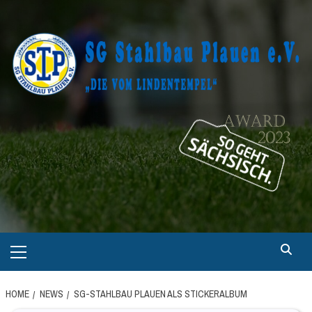
Skip
to
content
Primary
Menu
HOME
NEWS
SG-STAHLBAU PLAUEN ALS STICKERALBUM