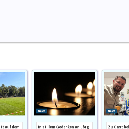
News
News
itt auf dem
In stillem Gedenken an Jörg
Zu Gast be