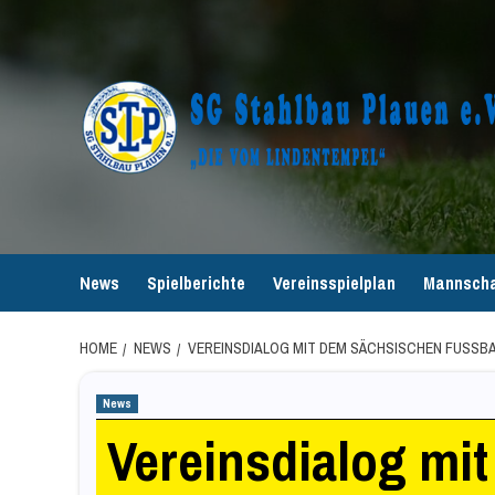
Skip
to
content
News
Spielberichte
Vereinsspielplan
Mannscha
HOME
NEWS
VEREINSDIALOG MIT DEM SÄCHSISCHEN FUSSBA
News
Vereinsdialog mi