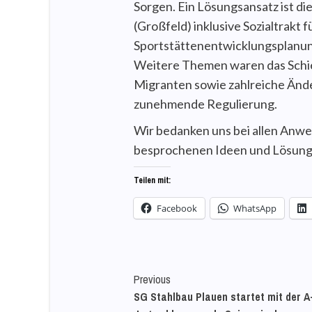
Sorgen. Ein Lösungsansatz ist d
(Großfeld) inklusive Sozialtrakt f
Sportstättenentwicklungsplanung
Weitere Themen waren das Schie
Migranten sowie zahlreiche Ände
zunehmende Regulierung.
Wir bedanken uns bei allen Anw
besprochenen Ideen und Lösung
Teilen mit:
Facebook
WhatsApp
Continue
Previous
SG Stahlbau Plauen startet mit der A
Reading