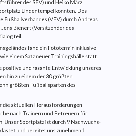
äftsführer des SFV) und Heiko März
portplatz Lindentempel konnten. Des
e Fußballverbandes (VFV) durch Andreas
Jens Bienert (Vorsitzender des
alog teil.
nsgeländes fand ein Fototermin inklusive
ie einem Satz neuer Trainingsbälle statt.
e positive und rasante Entwicklung unseres
en hin zu einem der 30 größten
zehn größten Fußballsparten des
r die aktuellen Herausforderungen
Suche nach Trainern und Betreuern für
Unser Sportplatz ist durch 9 Nachwuchs-
lastet und bereitet uns zunehmend