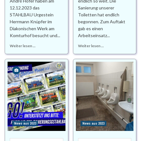
André Höfer haben am
endlich so weit. Die
12.12.2023 das
Sanierung unserer
STAHLBAU Urgestein
Toiletten hat endlich
Herrmann Knüpfer im
begonnen. Zum Auftakt
Diakonischen Werk am
gab es einen
Komturhof besucht und...
Arbeitseinsatz...
Weiter lesen ...
Weiter lesen ...
News aus 2023
News aus 2023