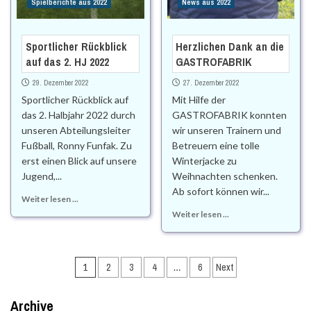
Spielberichte aus 2022
News aus 2022
Sportlicher Rückblick
Herzlichen Dank an die
auf das 2. HJ 2022
GASTROFABRIK
29. Dezember 2022
27. Dezember 2022
Sportlicher Rückblick auf
Mit Hilfe der
das 2. Halbjahr 2022 durch
GASTROFABRIK konnten
unseren Abteilungsleiter
wir unseren Trainern und
Fußball, Ronny Funfak. Zu
Betreuern eine tolle
erst einen Blick auf unsere
Winterjacke zu
Jugend,...
Weihnachten schenken.
Ab sofort können wir...
Weiter lesen ...
Weiter lesen ...
Beitragsnavigation
1
2
3
4
…
6
Next
Archive