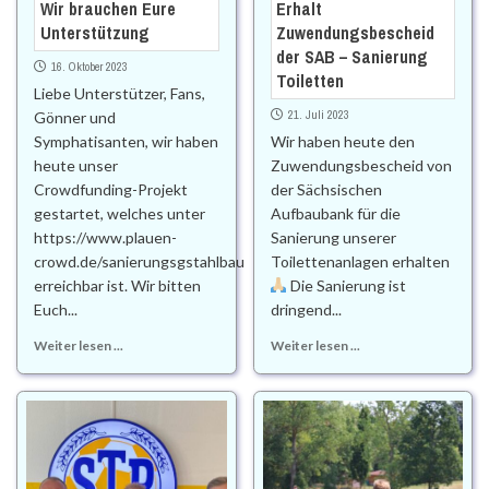
Wir brauchen Eure
Erhalt
Unterstützung
Zuwendungsbescheid
der SAB – Sanierung
16. Oktober 2023
Toiletten
Liebe Unterstützer, Fans,
21. Juli 2023
Gönner und
Symphatisanten, wir haben
Wir haben heute den
heute unser
Zuwendungsbescheid von
Crowdfunding-Projekt
der Sächsischen
gestartet, welches unter
Aufbaubank für die
https://www.plauen-
Sanierung unserer
crowd.de/sanierungsgstahlbau
Toilettenanlagen erhalten
erreichbar ist. Wir bitten
Die Sanierung ist
Euch...
dringend...
Weiter lesen ...
Weiter lesen ...