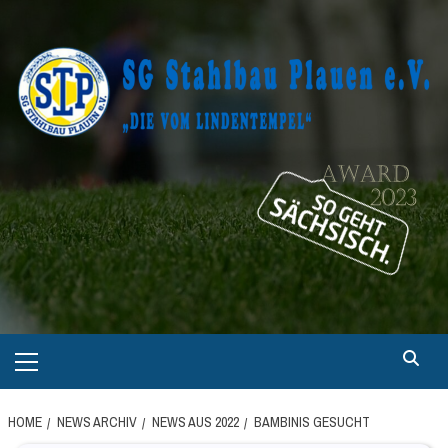
Skip
to
content
Primary
Menu
HOME
NEWS ARCHIV
NEWS AUS 2022
BAMBINIS GESUCHT